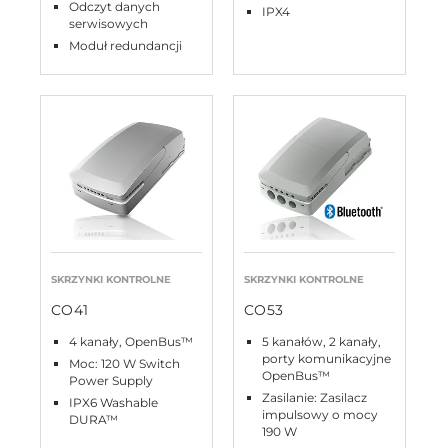
Odczyt danych
IPX4
serwisowych
Moduł redundancji
SKRZYNKI KONTROLNE
SKRZYNKI KONTROLNE
CO41
CO53
4 kanały, OpenBus™
5 kanałów, 2 kanały,
porty komunikacyjne
Moc: 120 W Switch
OpenBus™
Power Supply
Zasilanie: Zasilacz
IPX6 Washable
impulsowy o mocy
DURA™
190 W