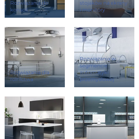
Rozwiązania do
stojaków na ekrany
konsoli
i monitory
Rozwiązania w
segmencie
Rozwiązania dla
automatyki
rolnictwa
przemysłowej