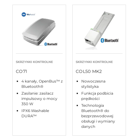
SKRZYNKI KONTROLNE
SKRZYNKI KONTROLNE
CO71
COL50 MK2
4 kanały, OpenBus™ z
Nowoczesna
Bluetooth®
stylistyka
Zasilanie: zasilacz
Funkcja podbicia
impulsowy o mocy
prędkości
350 W
Technologia
IPX6 Washable
Bluetooth® do
DURA™
bezprzewodowej
obsługi i wymiany
danych