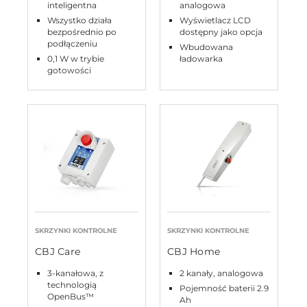
inteligentna
analogowa
Wszystko działa
Wyświetlacz LCD
bezpośrednio po
dostępny jako opcja
podłączeniu
Wbudowana
0,1 W w trybie
ładowarka
gotowości
SKRZYNKI KONTROLNE
SKRZYNKI KONTROLNE
CBJ Care
CBJ Home
3-kanałowa, z
2 kanały, analogowa
technologią
Pojemność baterii 2.9
OpenBus™
Ah