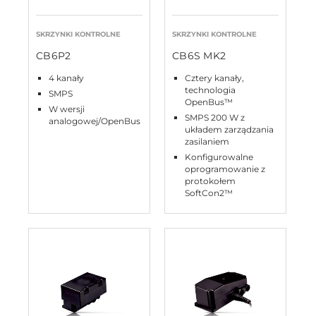
SKRZYNKI KONTROLNE
SKRZYNKI KONTROLNE
CB6P2
CB6S MK2
4 kanały
Cztery kanały,
technologia
SMPS
OpenBus™
W wersji
SMPS 200 W z
analogowej/OpenBus
układem zarządzania
zasilaniem
Konfigurowalne
oprogramowanie z
protokołem
SoftCon2™