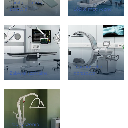
Kliniki i ośrodki
zdrowia
Łóżka medyczne
Diagnostyka
Zabiegi szpitalne
obrazowa
Podnoszenie i