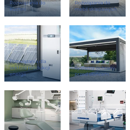
Rozwiązania do
Rozwiązania do
kuchni
mebli sklepowych
Rozwiązania dla
sektora produkcji
Systemy ochrony
energii
przed słońcem