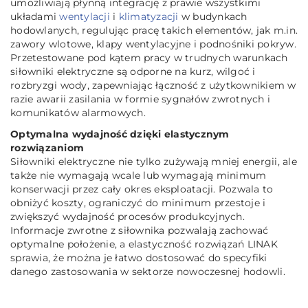
umożliwiają płynną integrację z prawie wszystkimi
układami
wentylacji
i
klimatyzacji
w budynkach
hodowlanych, regulując pracę takich elementów, jak m.in.
zawory wlotowe, klapy wentylacyjne i podnośniki pokryw.
Przetestowane pod kątem pracy w trudnych warunkach
siłowniki elektryczne są odporne na kurz, wilgoć i
rozbryzgi wody, zapewniając łączność z użytkownikiem w
razie awarii zasilania w formie sygnałów zwrotnych i
komunikatów alarmowych.
Optymalna wydajność dzięki elastycznym
rozwiązaniom
Siłowniki elektryczne nie tylko zużywają mniej energii, ale
także nie wymagają wcale lub wymagają minimum
konserwacji przez cały okres eksploatacji. Pozwala to
obniżyć koszty, ograniczyć do minimum przestoje i
zwiększyć wydajność procesów produkcyjnych.
Informacje zwrotne z siłownika pozwalają zachować
optymalne położenie, a elastyczność rozwiązań LINAK
sprawia, że można je łatwo dostosować do specyfiki
danego zastosowania w sektorze nowoczesnej hodowli.