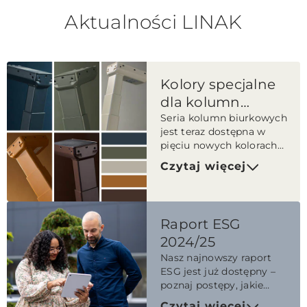
Aktualności LINAK
Kolory specjalne
dla kolumn
EXPERIENCE™
Seria kolumn biurkowych
jest teraz dostępna w
pięciu nowych kolorach
specjalnych, ułatwiających
Czytaj więcej
dopasowanie biurek do
stylistyki biurowego
wnętrza.
Raport ESG
2024/25
Nasz najnowszy raport
ESG jest już dostępny –
poznaj postępy, jakie
osiągnęliśmy w realizacji
Czytaj więcej