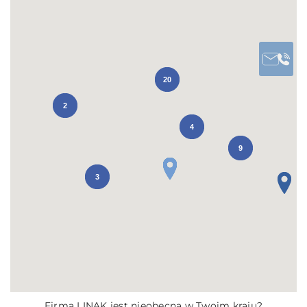
20
2
4
9
3
Firma LINAK jest nieobecna w Twoim kraju?