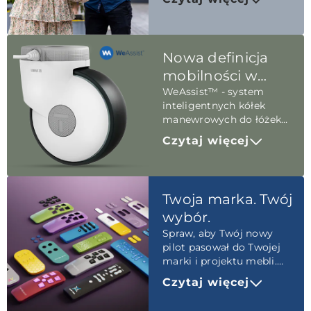
naszych ambicji.
Nowa definicja
mobilności w
opiece medycznej
WeAssist™ - system
inteligentnych kółek
manewrowych do łóżek
medycznych. Wyznaczaj
Czytaj więcej
nowe standardy
mobilności.
Twoja marka. Twój
wybór.
Spraw, aby Twój nowy
pilot pasował do Twojej
marki i projektu mebli.
Personalizuj piloty LINAK
Czytaj więcej
do mebli
wypoczynkowych.