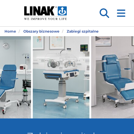
Home
Obszary biznesowe
Zabiegi szpitalne