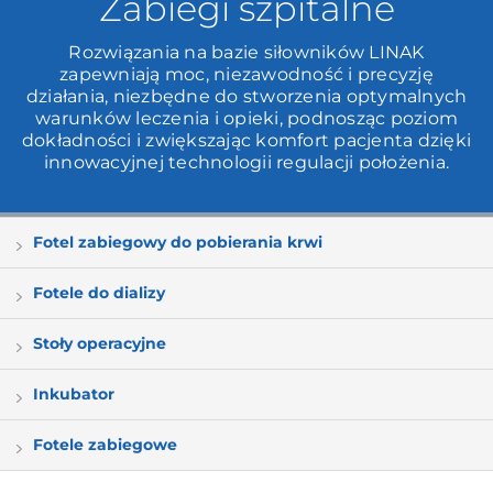
Zabiegi szpitalne
Rozwiązania na bazie siłowników LINAK
zapewniają moc, niezawodność i precyzję
działania, niezbędne do stworzenia optymalnych
warunków leczenia i opieki, podnosząc poziom
dokładności i zwiększając komfort pacjenta dzięki
innowacyjnej technologii regulacji położenia.
Fotel zabiegowy do pobierania krwi
Fotele do dializy
Stoły operacyjne
Inkubator
Fotele zabiegowe