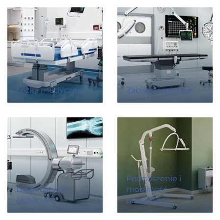
Łóżka medyczne
Zabiegi szpitalne
Podnoszenie i
Diagnostyka
mobilność
obrazowa
pacjentów: