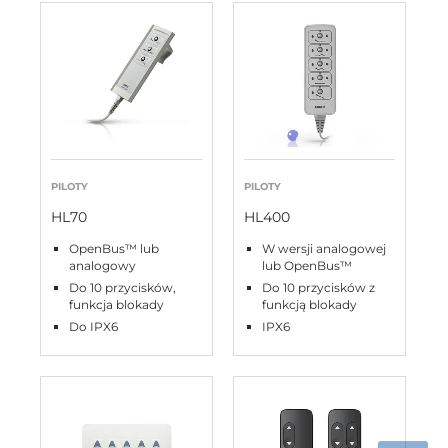
PILOTY
PILOTY
HL70
HL400
OpenBus™ lub
W wersji analogowej
analogowy
lub OpenBus™
Do 10 przycisków,
Do 10 przycisków z
funkcja blokady
funkcją blokady
Do IPX6
IPX6