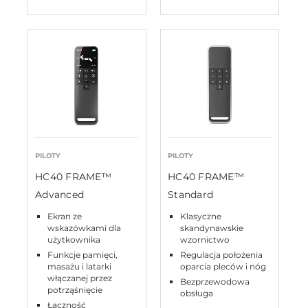
PILOTY
PILOTY
HC40 FRAME™
HC40 FRAME™
Advanced
Standard
Ekran ze
Klasyczne
wskazówkami dla
skandynawskie
użytkownika
wzornictwo
Funkcje pamięci,
Regulacja położenia
masażu i latarki
oparcia pleców i nóg
włączanej przez
Bezprzewodowa
potrząśnięcie
obsługa
Łączność