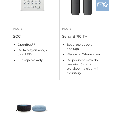
PILOTY
PILOTY
SC01
Seria BP10 TV
OpenBus™
Bezprzewodowa
obsługa
Do 14 przycisków, 7
diod LED
Wersje 1- i 2-kanałowa
Funkcja blokady
Do podnośników do
telewizorów oraz
stojaków na ekrany i
monitory