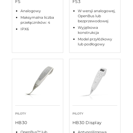
FS
FS3
Analogowy
W wersji analogowej,
OpenBus lub
Maksymalna liczba
bezprzewodowej
przełączników: 4
Wyjątkowa
IPX6
konstrukcja
Model przyłóżkowy
lub podłogowy
PILOTY
PILOTY
HB30
HB30 Display
OpenBus™ lub
Antypoślizgowa