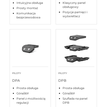
Intuicyjna obsługa
Klasyczny panel
obsługowy
Prosty montaż
Pozycje pamięci i
Komunikacja
wyświetlacz
bezprzewodowa
PILOTY
PILOTY
DPA
DPB
Prosta obsługa
Prosta obsługa
Góra/dół
Góra/dół
Panel z możliwością
Szuflada na panel
regulacji
DPB