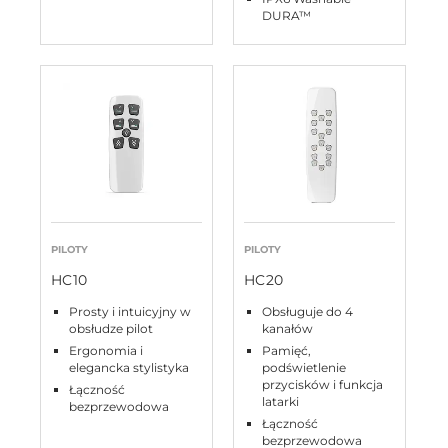
DURA™
PILOTY
PILOTY
HC10
HC20
Prosty i intuicyjny w
Obsługuje do 4
obsłudze pilot
kanałów
Ergonomia i
Pamięć,
elegancka stylistyka
podświetlenie
przycisków i funkcja
Łączność
latarki
bezprzewodowa
Łączność
bezprzewodowa