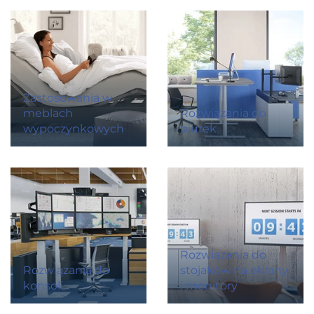
Zastosowania w
meblach
Rozwiązania do
wypoczynkowych
biurek
Rozwiązania do
Rozwiązania do
stojaków na ekrany
konsoli
i monitory