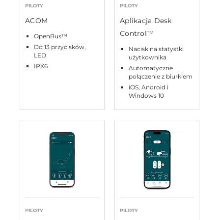
PILOTY
PILOTY
ACOM
Aplikacja Desk
Control™
OpenBus™
Do 13 przycisków,
Nacisk na statystki
LED
użytkownika
IPX6
Automatyczne
połączenie z biurkiem
iOS, Android i
Windows 10
PILOTY
PILOTY