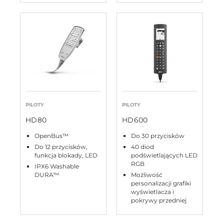
PILOTY
PILOTY
HD80
HD600
OpenBus™
Do 30 przycisków
Do 12 przycisków,
40 diod
funkcja blokady, LED
podświetlających LED
RGB
IPX6 Washable
DURA™
Możliwość
personalizacji grafiki
wyświetlacza i
pokrywy przedniej