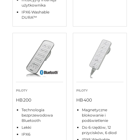
użytkownika
IPX6 Washable
DURA™
PILOTY
PILOTY
HB200
HB400
Technologia
Magnetyczne
bezprzewodowa
blokowanie i
Bluetooth
podświetlenie
Lekki
Do 6 rzędów, 12
przycisków, 6 diod
IPX6
IPX6 Washable