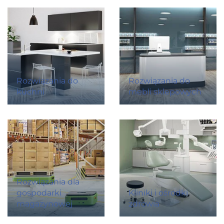
Rozwiązania do
Rozwiązania do
kuchni
mebli sklepowych
Rozwiązania dla
gospodarki
Kliniki i ośrodki
magazynowej
zdrowia