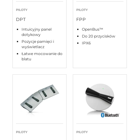
PILOTY
PILOTY
DPT
FPP
Intuicyjny panel
OpenBus™
dotykowy
Do 20 przycisków
Pozycje pamięci i
IPX6
wyświetlacz
Łatwe mocowanie do
blatu
PILOTY
PILOTY