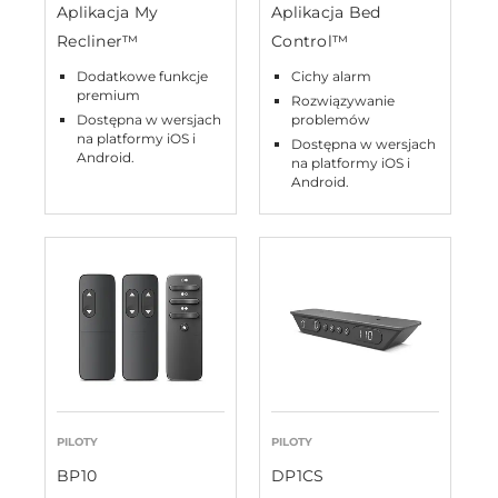
Aplikacja My
Aplikacja Bed
Recliner™
Control™
Dodatkowe funkcje
Cichy alarm
premium
Rozwiązywanie
Dostępna w wersjach
problemów
na platformy iOS i
Dostępna w wersjach
Android.
na platformy iOS i
Android.
PILOTY
PILOTY
BP10
DP1CS