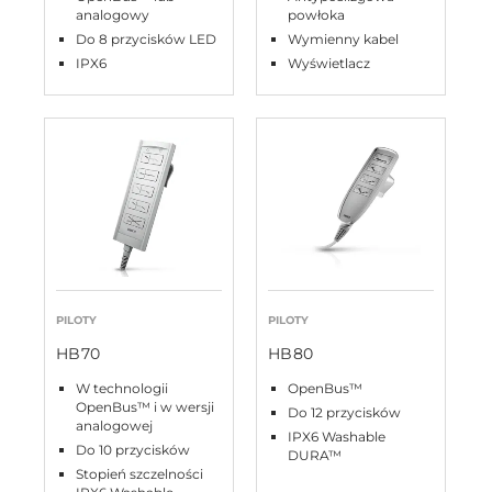
analogowy
powłoka
Do 8 przycisków LED
Wymienny kabel
IPX6
Wyświetlacz
PILOTY
PILOTY
HB70
HB80
W technologii
OpenBus™
OpenBus™ i w wersji
Do 12 przycisków
analogowej
IPX6 Washable
Do 10 przycisków
DURA™
Stopień szczelności