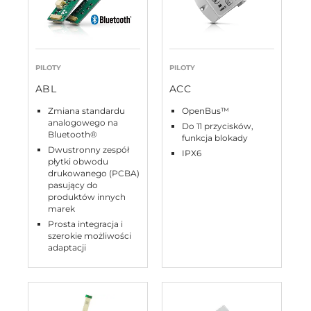
PILOTY
PILOTY
ABL
ACC
Zmiana standardu
OpenBus™
analogowego na
Do 11 przycisków,
Bluetooth®
funkcja blokady
Dwustronny zespół
IPX6
płytki obwodu
drukowanego (PCBA)
pasujący do
produktów innych
marek
Prosta integracja i
szerokie możliwości
adaptacji