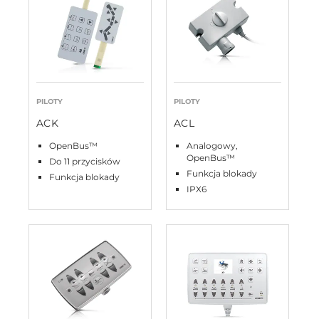
PILOTY
PILOTY
ACK
ACL
OpenBus™
Analogowy,
OpenBus™
Do 11 przycisków
Funkcja blokady
Funkcja blokady
IPX6