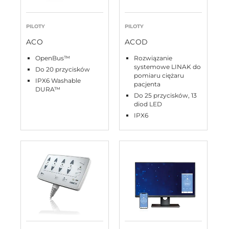
PILOTY
PILOTY
ACO
ACOD
OpenBus™
Rozwiązanie
systemowe LINAK do
Do 20 przycisków
pomiaru ciężaru
IPX6 Washable
pacjenta
DURA™
Do 25 przycisków, 13
diod LED
IPX6