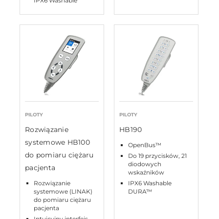
IPX6 Washable
PILOTY
PILOTY
Rozwiązanie
HB190
systemowe HB100
OpenBus™
do pomiaru ciężaru
Do 19 przycisków, 21
diodowych
pacjenta
wskaźników
Rozwiązanie
IPX6 Washable
systemowe (LINAK)
DURA™
do pomiaru ciężaru
pacjenta
Intuicyjny interfejs