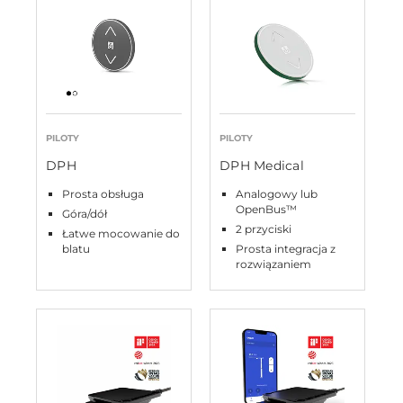
PILOTY
PILOTY
DPH
DPH Medical
Prosta obsługa
Analogowy lub
OpenBus™
Góra/dół
2 przyciski
Łatwe mocowanie do
blatu
Prosta integracja z
rozwiązaniem