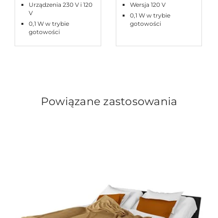
Urządzenia 230 V i 120
Wersja 120 V
V
0,1 W w trybie
0,1 W w trybie
gotowości
gotowości
Powiązane zastosowania