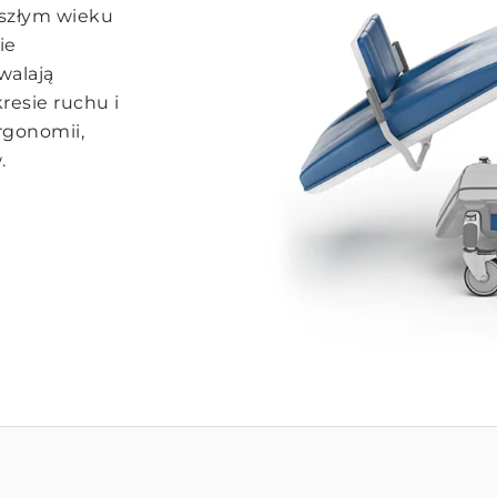
szłym wieku
ie
walają
resie ruchu i
rgonomii,
.