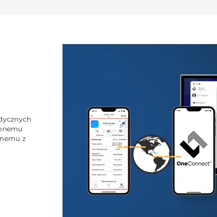
edycznych
ionemu
anemu z