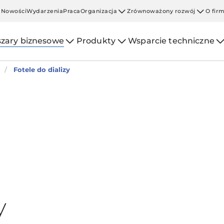
Nowości
Wydarzenia
Praca
Organizacja
Zrównoważony rozwój
O fir
zary biznesowe
Produkty
Wsparcie techniczne
Fotele do dializy
y