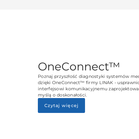
OneConnect™
Poznaj przyszłość diagnostyki systemów m
dzięki OneConnect™ firmy LINAK - usprawn
interfejsowi komunikacyjnemu zaprojektow
myślą o doskonałości.
Czytaj więcej