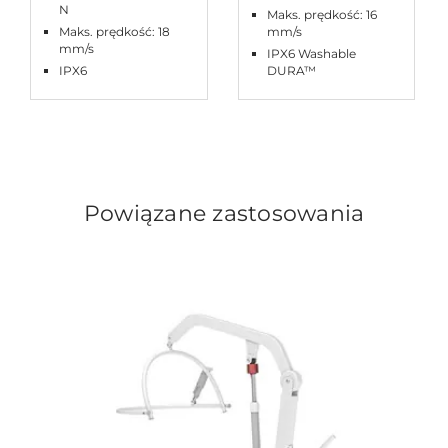
N
Maks. prędkość: 16
Maks. prędkość: 18
mm/s
mm/s
IPX6 Washable
IPX6
DURA™
Powiązane zastosowania