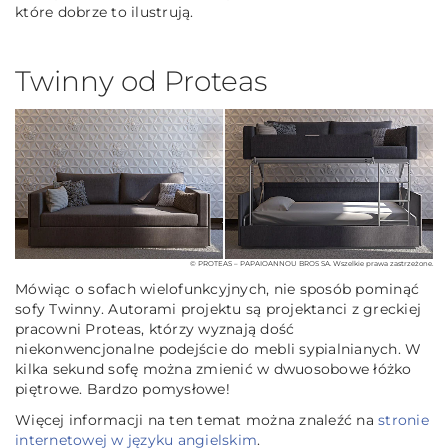
które dobrze to ilustrują.
Twinny od Proteas
© PROTEAS – PAPAIOANNOU BROS SA. Wszelkie prawa zastrzeżone.
Mówiąc o sofach wielofunkcyjnych, nie sposób pominąć
sofy Twinny. Autorami projektu są projektanci z greckiej
pracowni Proteas, którzy wyznają dość
niekonwencjonalne podejście do mebli sypialnianych. W
kilka sekund sofę można zmienić w dwuosobowe łóżko
piętrowe. Bardzo pomysłowe!
Więcej informacji na ten temat można znaleźć na
stronie
internetowej w języku angielskim
.