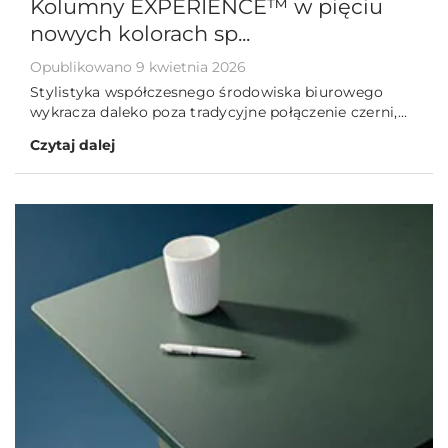
Kolumny EXPERIENCE™ w pięciu
nowych kolorach sp...
Opublikowano 9 kwietnia 2026
Stylistyka współczesnego środowiska biurowego
wykracza daleko poza tradycyjne połączenie czerni,...
Czytaj dalej