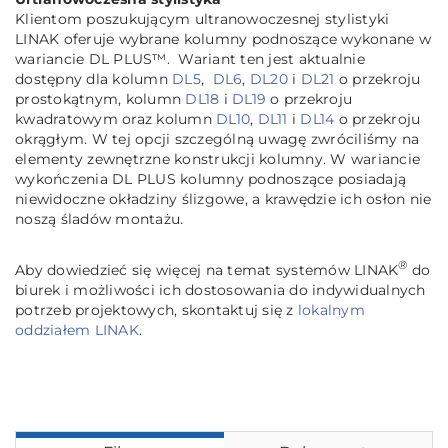
Klientom poszukującym ultranowoczesnej stylistyki
LINAK oferuje wybrane kolumny podnoszące wykonane w
wariancie DL PLUS™. Wariant ten jest aktualnie
dostępny dla kolumn
DL5
,
DL6
,
DL20
i
DL21
o przekroju
prostokątnym, kolumn
DL18
i
DL19
o przekroju
kwadratowym oraz kolumn
DL10
,
DL11
i
DL14
o przekroju
okrągłym. W tej opcji szczególną uwagę zwróciliśmy na
elementy zewnętrzne konstrukcji kolumny. W wariancie
wykończenia DL PLUS kolumny podnoszące posiadają
niewidoczne okładziny ślizgowe, a krawędzie ich osłon nie
noszą śladów montażu.
®
Aby dowiedzieć się więcej na temat systemów LINAK
do
biurek i możliwości ich dostosowania do indywidualnych
potrzeb projektowych, skontaktuj się z
lokalnym
oddziałem LINAK
.