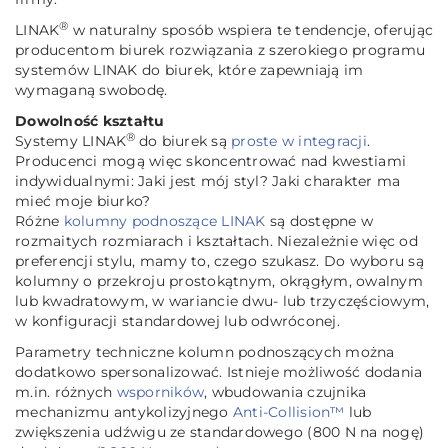
®
LINAK
w naturalny sposób wspiera te tendencje, oferując
producentom biurek rozwiązania z szerokiego programu
systemów LINAK do biurek, które zapewniają im
wymaganą swobodę.
Dowolność kształtu
®
Systemy LINAK
do biurek są
proste w integracji
.
Producenci mogą więc skoncentrować nad kwestiami
indywidualnymi: Jaki jest mój styl? Jaki charakter ma
mieć moje biurko?
Różne
kolumny podnoszące LINAK
są dostępne w
rozmaitych rozmiarach i kształtach. Niezależnie więc od
preferencji stylu, mamy to, czego szukasz. Do wyboru są
kolumny o przekroju prostokątnym, okrągłym, owalnym
lub kwadratowym, w wariancie dwu- lub trzyczęściowym,
w konfiguracji standardowej lub odwróconej.
Parametry techniczne kolumn podnoszących można
dodatkowo spersonalizować. Istnieje możliwość dodania
m.in. różnych
wsporników
, wbudowania czujnika
mechanizmu antykolizyjnego
Anti-Collision™
lub
zwiększenia udźwigu ze standardowego (800 N na nogę)