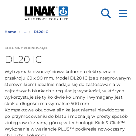
Home
...
DL20 IC
KOLUMNY PODNOSZĄCE
DL20 IC
Wytrzymała dwuczęściowa kolumna elektryczna o
przekroju 60 x 90 mm. Model DL20 IC (ze zintegrowanym
sterownikiem) idealnie nadaje się do zastosowania w
najtańszych biurkach z regulacją wysokości, w których
wykorzystuje się tylko dwie kolumny i wymagany jest
skok o długości maksymalnie 500 mm.
Kompaktowa obudowa silnika jest niemal niewidoczna
po przymocowaniu do blatu i można ją w prosty sposób
zintegrować z ramą górną w technologii Kick & Click™.
Wykonanie w wariancie PLUS™ podkreśla nowoczesny
charakter kolumny.