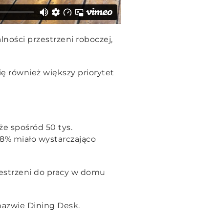
lności przestrzeni roboczej,
 również większy priorytet
e spośród 50 tys.
8% miało wystarczająco
estrzeni do pracy w domu
nazwie Dining Desk.