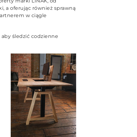
oferty marki LINAK, od
i, a oferując również sprawną
partnerem w ciągle
 aby śledzić codzienne
m