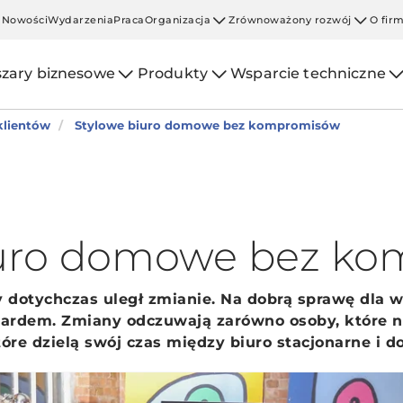
Nowości
Wydarzenia
Praca
Organizacja
Zrównoważony rozwój
O fir
zary biznesowe
Produkty
Wsparcie techniczne
klientów
Stylowe biuro domowe bez kompromisów
iuro domowe bez k
 dotychczas uległ zmianie. Na dobrą sprawę dla 
ndardem. Zmiany odczuwają zarówno osoby, które na
tóre dzielą swój czas między biuro stacjonarne i 