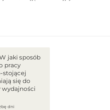
W jaki sposób
o pracy
-stojącej
iają się do
 wydajności
zbę dni