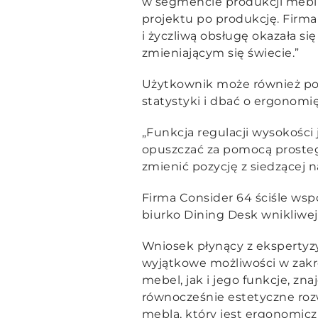
w segmencie produkcji mebli 
projektu po produkcję. Firma
i życzliwą obsługę okazała s
zmieniającym się świecie.”
Użytkownik może również połą
statystyki i dbać o ergonom
„Funkcja regulacji wysokości 
opuszczać za pomocą prosteg
zmienić pozycję z siedzącej n
Firma Consider 64 ściśle wsp
biurko Dining Desk wnikliwej
Wniosek płynący z ekspertyz
wyjątkowe możliwości w zakre
mebel, jak i jego funkcje, zn
równocześnie estetyczne rozw
mebla, który jest ergonomicz