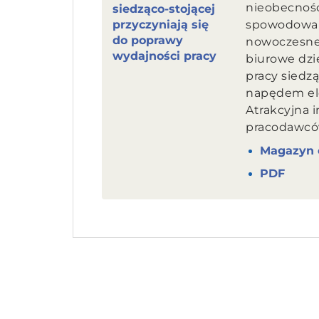
nieobecnośc
spowodowan
nowoczesne
biurowe dzi
pracy siedzą
napędem el
Atrakcyjna i
pracodawców
Magazyn 
PDF