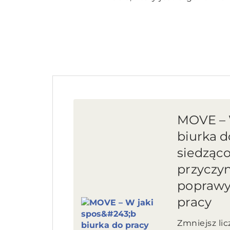
MOVE – 
biurka d
siedząco
przyczyn
poprawy
pracy
Zmniejsz lic