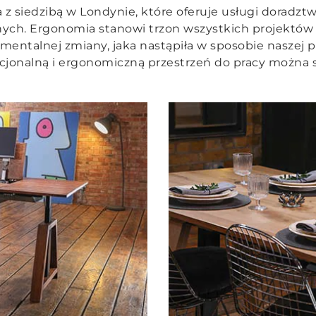
a z siedzibą w Londynie, które oferuje usługi doradzt
nych. Ergonomia stanowi trzon wszystkich projektów 
mentalnej zmiany, jaka nastąpiła w sposobie naszej p
cjonalną i ergonomiczną przestrzeń do pracy można s