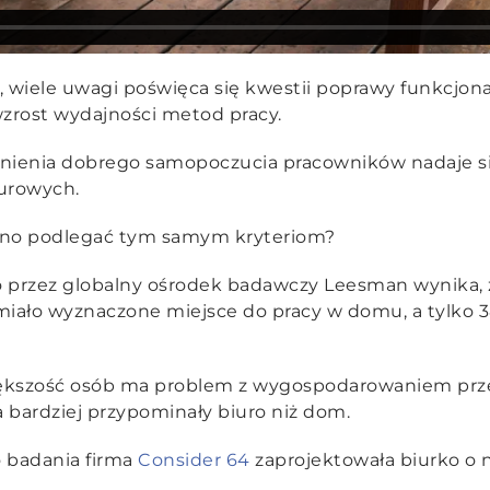
z, wiele uwagi poświęca się kwestii poprawy funkcjona
zrost wydajności metod pracy.
ienia dobrego samopoczucia pracowników nadaje się
iurowych.
nno podlegać tym samym kryteriom?
przez globalny ośrodek badawczy Leesman wynika, ż
iało wyznaczone miejsce do pracy w domu, a tylko 3
iększość osób ma problem z wygospodarowaniem prz
a bardziej przypominały biuro niż dom.
o badania firma
Consider 64
zaprojektowała biurko o 