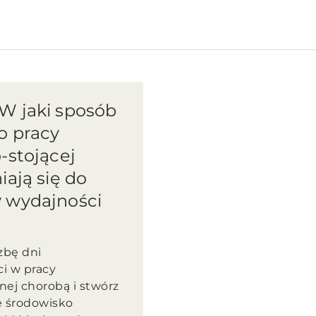
W jaki sposób
o pracy
-stojącej
iają się do
 wydajności
zbę dni
i w pracy
ej chorobą i stwórz
 środowisko