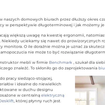
w naszych domowych biurach przez dłuższy okres czas
acy w perspektywie długoterminowej i jak możemy je
cają większą uwagę na kwestię ergonomii, natomias
 Niekiedy uciekamy się nawet do prowizorycznych roz
y monitora. O ile doraźnie można je uznać za skuteczn
samopoczucia nie może to być rozwiązanie długoter
onstruktor mebli w firmie
Benchmark
, szukał dla si
iczego znaleźć. To skłoniło go do zaprojektowania
biu
o pracy siedząco-stojącej,
iałów i idealne do niewielkich
jektowane w duchu designu
yposażone w centralną
elektryczną
esklift
, której płynny ruch jest