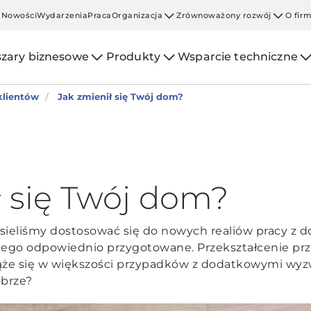
Nowości
Wydarzenia
Praca
Organizacja
Zrównoważony rozwój
O fir
zary biznesowe
Produkty
Wsparcie techniczne
klientów
Jak zmienił się Twój dom?
ł się Twój dom?
sieliśmy dostosować się do nowych realiów pracy z d
ego odpowiednio przygotowane. Przekształcenie prz
iąże się w większości przypadków z dodatkowymi wyz
obrze?