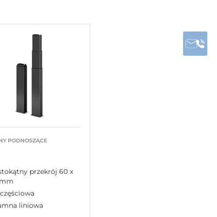
NY PODNOSZĄCE
tokątny przekrój 60 x
 mm
yczęściowa
umna liniowa