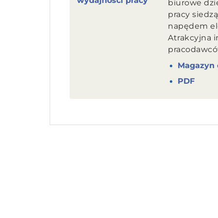
biurowe dzi
pracy siedzą
napędem el
Atrakcyjna i
pracodawców
Magazyn 
PDF