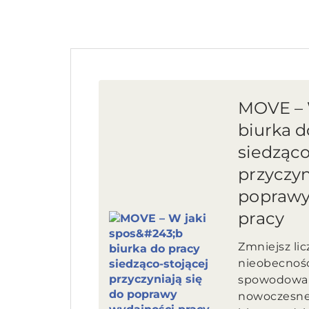
MOVE – 
biurka d
siedząco
przyczyn
poprawy
pracy
Zmniejsz lic
nieobecnośc
spowodowan
nowoczesne