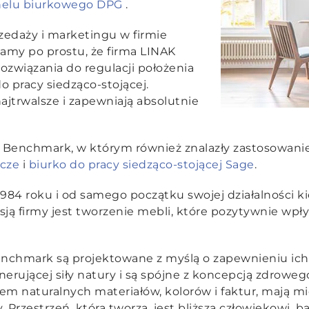
elu biurkowego DPG
.
rzedaży i marketingu w firmie
my po prostu, że firma LINAK
rozwiązania do regulacji położenia
o pracy siedząco-stojącej
.
jtrwalsze i zapewniają absolutnie
 Benchmark, w którym również znalazły zastosowani
cze
i
biurko do pracy siedząco-stojącej Sage
.
84 roku i od samego początku swojej działalności ki
isją firmy jest tworzenie mebli, które pozytywnie wpły
enchmark są projektowane z myślą o zapewnieniu i
erującej siły natury i są spójne z koncepcją zdrowego
 naturalnych materiałów, kolorów i faktur, mają mię
Przestrzeń, którą tworzą, jest bliższa człowiekowi, bar