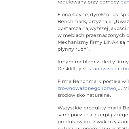
regulowany przy pomocy
pan
Fiona Coyne, dyrektor ds. sp
Benchmark, przyznaje:
„Uważa
dostarcza najwyższej jakości 
w meblach przeznaczonych
d
Mechanizmy firmy LINAK są na
płynny ruch”.
Innym meblem z oferty firmy
Desklift, jest
stanowisko robo
Firma Benchmark postała w 19
zrównoważonego rozwoju
. M
środowisko naturalne.
Wszystkie produkty marki B
samopoczucia, czerpią z regen
produkowane z wykorzystaniem
naturą ergonomiczne kształty. 