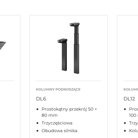
KOLUMNY PODNOSZĄCE
KOLUM
DL6
DL12
Prostokątny przekrój 50 ×
Pros
80 mm
100
Trzyczęściowa
Trz
Obudowa silnika
Kol