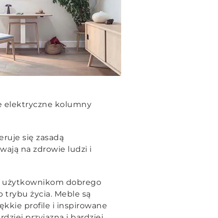
e elektryczne kolumny
eruje się zasadą
wają na zdrowie ludzi i
ch użytkownikom dobrego
 trybu życia. Meble są
kkie profile i inspirowane
dziej przyjazna i bardziej