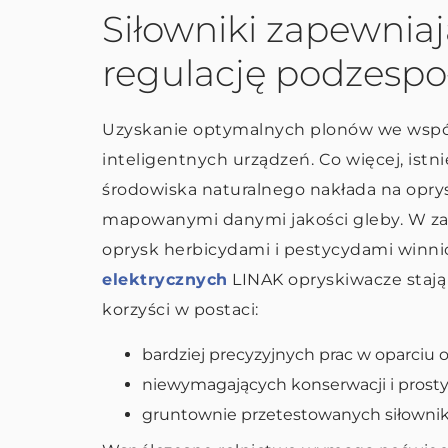
Siłowniki zapewniaj
regulację podzesp
Uzyskanie optymalnych plonów we wspó
inteligentnych urządzeń. Co więcej, ist
środowiska naturalnego nakłada na opr
mapowanymi danymi jakości gleby. W za
oprysk herbicydami i pestycydami winni
elektrycznych
LINAK opryskiwacze stają 
korzyści w postaci:
bardziej precyzyjnych prac w oparciu o
niewymagających konserwacji i prost
gruntownie przetestowanych siłownikó