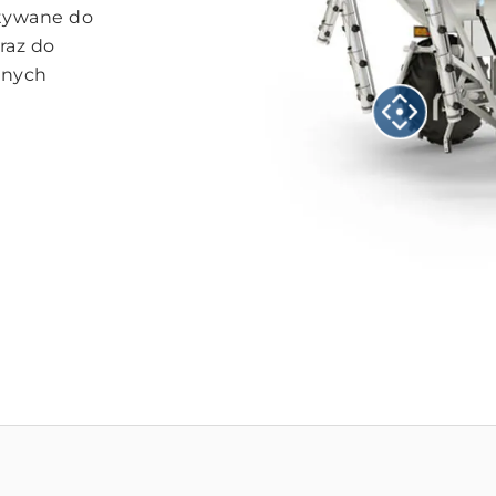
stywane do
raz do
snych