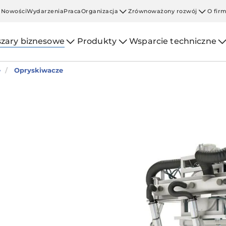
Nowości
Wydarzenia
Praca
Organizacja
Zrównoważony rozwój
O fir
zary biznesowe
Produkty
Wsparcie techniczne
e
Opryskiwacze
o