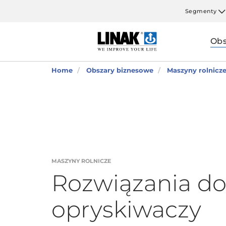
Segmenty
Obs
Home
Obszary biznesowe
Maszyny rolnicz
MASZYNY ROLNICZE
Rozwiązania d
opryskiwaczy