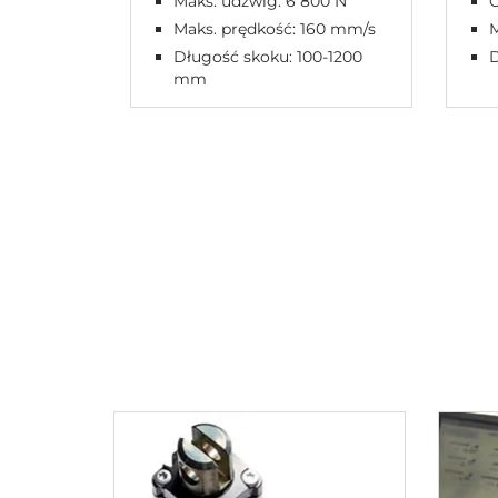
Maks. udźwig: 6 800 N
O
Maks. prędkość: 160 mm/s
Długość skoku: 100-1200
mm