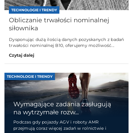
TECHNOLOGIE I TRENDY
Obliczanie trwałości nominalnej
siłownika
Dysponując dużą ilością danych pozyskanych z badań
trwałości nominalnej B10, oferujemy możliwość...
Czytaj dalej
TECHNOLOGIE I TRENDY
Wymagające zadania zasługują
na wytrzymałe rozw...
Podczas gdy pojazdy AGV i roboty AMR
przejmują coraz więcej zadań w rolnictwie i