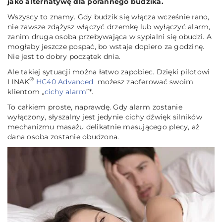
jako alternatywę dla porannego budzika.
Wszyscy to znamy. Gdy budzik się włącza wcześnie rano,
nie zawsze zdążysz włączyć drzemkę lub wyłączyć alarm,
zanim druga osoba przebywająca w sypialni się obudzi. A
mogłaby jeszcze pospać, bo wstaje dopiero za godzinę.
Nie jest to dobry początek dnia.
Ale takiej sytuacji można łatwo zapobiec. Dzięki pilotowi
®
LINAK
HC40 Advanced
możesz zaoferować swoim
klientom „
cichy alarm
”*.
To całkiem proste, naprawdę. Gdy alarm zostanie
wyłączony, słyszalny jest jedynie cichy dźwięk silników
mechanizmu masażu delikatnie masującego plecy, aż
dana osoba zostanie obudzona.