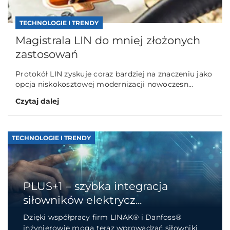
TECHNOLOGIE I TRENDY
Magistrala LIN do mniej złożonych
zastosowań
Protokół LIN zyskuje coraz bardziej na znaczeniu jako
opcja niskokosztowej modernizacji nowoczesn...
Czytaj dalej
TECHNOLOGIE I TRENDY
PLUS+1 – szybka integracja
siłowników elektrycz...
Dzięki współpracy firm LINAK® i Danfoss®
inżynierowie mogą teraz wprowadzać siłowniki