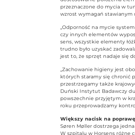
przeznaczone do mycia w tu
wzrost wymagań stawianym ro
„Odporność na mycie systemó
czy innych elementów wyposaż
sens, wszystkie elementy łóż
trudno było uzyskać zadowala
jest to, że sprzęt nadaje się
„Zachowanie higieny jest ob
których staramy się chronić 
przestrzegamy także krajowy
Duński Instytut Badawczy duń
powszechnie przyjętym w kra
roku przeprowadzamy kontrol
Większy nacisk na poprawę
Søren Møller dostrzega jedn
W szpitalu w Horsens różne 