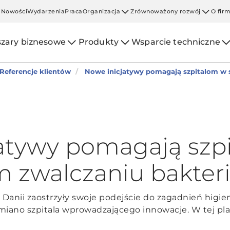
Nowości
Wydarzenia
Praca
Organizacja
Zrównoważony rozwój
O fir
zary biznesowe
Produkty
Wsparcie techniczne
Referencje klientów
Nowe inicjatywy pomagają szpitalom w 
atywy pomagają szp
 zwalczaniu bakteri
 Danii zaostrzyły swoje podejście do zagadnień higieny
 miano szpitala wprowadzającego innowacje. W tej 