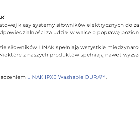
AK
iatowej klasy systemy siłowników elektrycznych do z
powiedzialności za udział w walce o poprawę poziom
azie siłowników LINAK spełniają wszystkie międzynar
 Niektóre z naszych produktów spełniają nawet wyżs
znaczeniem
LINAK IPX6 Washable DURA™
.