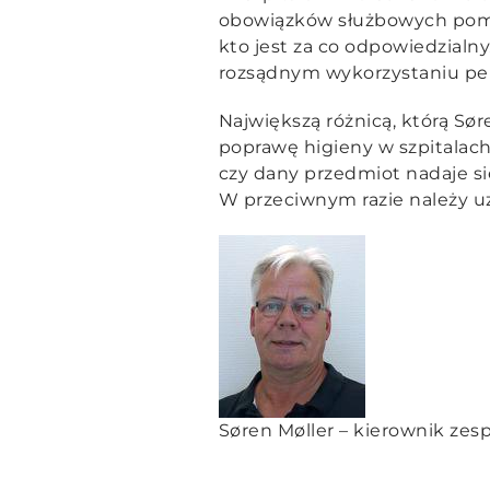
obowiązków służbowych pomię
kto jest za co odpowiedzialn
rozsądnym wykorzystaniu pe
Największą różnicą, którą Sør
poprawę higieny w szpitalac
czy dany przedmiot nadaje s
W przeciwnym razie należy uzn
Søren Møller – kierownik zes