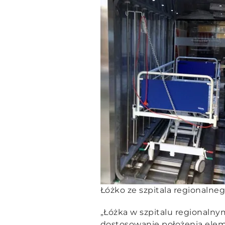
Łóżko ze szpitala regionaln
„Łóżka w szpitalu regionaln
dostosowanie położenia elem