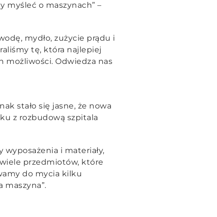
dy myśleć o maszynach” –
odę, mydło, zużycie prądu i
liśmy tę, która najlepiej
 możliwości. Odwiedza nas
nak stało się jasne, że nowa
ku z rozbudową szpitala
y wyposażenia i materiały,
wiele przedmiotów, które
ywamy do mycia kilku
a maszyna”.