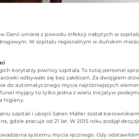
Danii umiera z powodu infekcji nabytych w szpitalach
drogowym. W szpitalu regionalnym w duńskim mieśc
mi
h korytarzy piwnicy szpitala. To tutaj personel sprzą
cówki odbywało się bez zakłóceń. Za dwojgiem drzwi
ie do automatycznego mycia najróżniejszych elemen
 Tunel myjący to tylko jedna z wielu inicjatyw podej
a higieny.
taniu szpitali i ubojni Søren Møller został kierowniki
s, gdzie pracuje od 21 lat. W 2015 roku podjął decyz
rowadzenia systemu mycia ręcznego. Gdy odstawiliśm