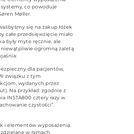
 systemy, co powoduje
øren Møller.
alibyśmy się na zakup łóżek
y całe przedsięwzięcie miało
a były myte ręcznie, ale
y niewątpliwie ogromną zaletą
yjaśnia:
ezpieczny dla pacjentów,
 W związku z tym
fekcjom, wydanych przez
t). Na przykład: zgodnie z
ia INSTA800 cztery razy w
achowanie czystości”.
ek i elementów wyposażenia.
ozdzielane w ramach