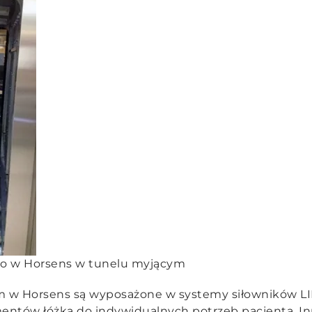
ego w Horsens w tunelu myjącym
ym w Horsens są wyposażone w systemy siłowników LI
entów łóżka do indywidualnych potrzeb pacjenta. I