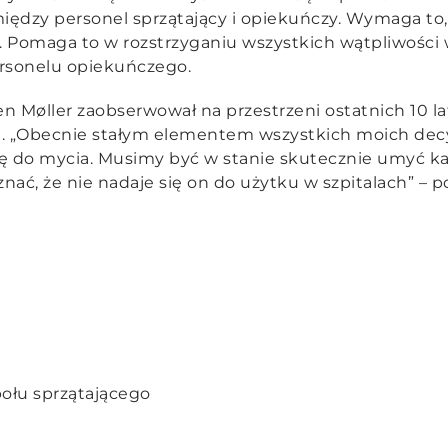
dzy personel sprzątający i opiekuńczy. Wymaga to, a
y. Pomaga to w rozstrzyganiu wszystkich wątpliwości
rsonelu opiekuńczego.
en Møller zaobserwował na przestrzeni ostatnich 10 la
h. „Obecnie stałym elementem wszystkich moich decy
ię do mycia. Musimy być w stanie skutecznie umyć ka
ać, że nie nadaje się on do użytku w szpitalach” – p
połu sprzątającego