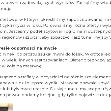
nie zapewnia zadowalających wyników. Zaczęliśmy wte
nuuje:
fertowe, w którym określiliśmy zapotrzebowanie na w
 cykli mycia w roku. Porównaliśmy różne oferty i wybra
bom. Jesteśmy podekscytowani ogromem dostępnych
h regionów i szpitali, aby zobaczyć nasz tunel myjący”.
esie odporności na mycie
 rynek, po prostu szukał myjni do łóżek. Wkrótce jed
w wielu innych zastosowaniach. Dlatego też w związ
 w kolejną maszynę.
ządzenia trafiały w przyszłości najróżniejsze element
apewnia dużo lepsze wyniki. Maszyna pozwala umyć 
e lub były myte ręcznie. Dzisiaj tunelu myjącego uż
na pewno dodamy kolejne, gdy tylko pojawi się drug