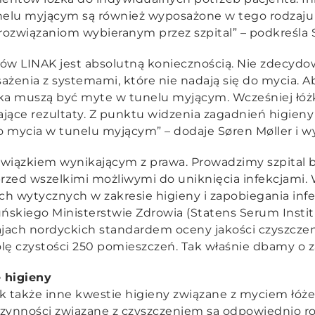
nelu myjącym są również wyposażone w tego rodzaju
związaniom wybieranym przez szpital” – podkreśla S
w LINAK jest absolutną koniecznością. Nie zdecydow
enia z systemami, które nie nadają się do mycia. Ab
ka muszą być myte w tunelu myjącym. Wcześniej łóżk
jące rezultaty. Z punktu widzenia zagadnień higien
 do mycia w tunelu myjącym” – dodaje Søren Møller i w
owiązkiem wynikającym z prawa. Prowadzimy szpital b
przed wszelkimi możliwymi do uniknięcia infekcjami.
ch wytycznych w zakresie higieny i zapobiegania in
skiego Ministerstwie Zdrowia (Statens Serum Institu
jach nordyckich standardem oceny jakości czyszczen
ę czystości 250 pomieszczeń. Tak właśnie dbamy o z
 higieny
ak także inne kwestie higieny związane z myciem łóż
czynności związane z czyszczeniem są odpowiednio r