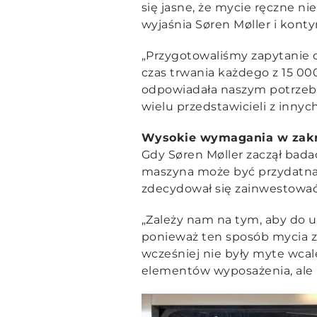
się jasne, że mycie ręczne 
wyjaśnia Søren Møller i konty
„Przygotowaliśmy zapytanie o
czas trwania każdego z 15 000
odpowiadała naszym potrze
wielu przedstawicieli z innyc
Wysokie wymagania w zakr
Gdy Søren Møller zaczął badać
maszyna może być przydatna 
zdecydował się zainwestować
„Zależy nam na tym, aby do ur
ponieważ ten sposób mycia z
wcześniej nie były myte wcal
elementów wyposażenia, ale 