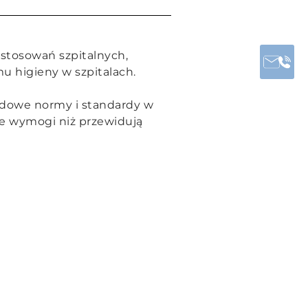
astosowań szpitalnych,
u higieny w szpitalach.
odowe normy i standardy w
ze wymogi niż przewidują