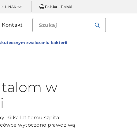
mie LINAK
Polska - Polski
Kontakt
skutecznym zwalczaniu bakterii
italom w
i
. Kilka lat temu szpital
placówce wytoczono prawdziwą