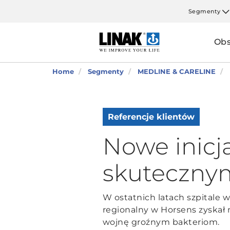
Segmenty
Obs
Home
Segmenty
MEDLINE & CARELINE
Referencje klientów
Nowe inicj
skutecznym
W ostatnich latach szpitale w
regionalny w Horsens zyskał
wojnę groźnym bakteriom.