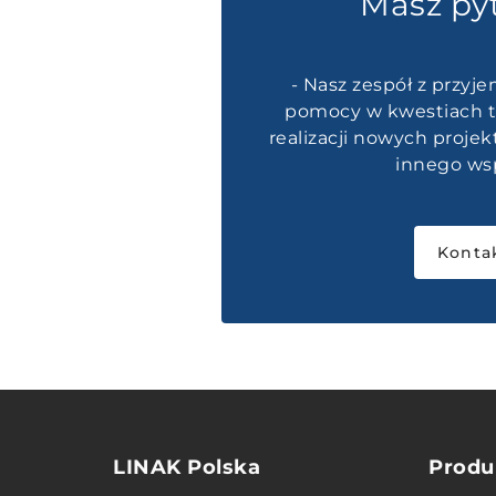
Masz py
- Nasz zespół z przyje
pomocy w kwestiach t
realizacji nowych proje
innego wsp
Konta
LINAK Polska
Produ