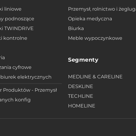
ki liniowe
Przemysł, rolnictwo i żeglug
y podnoszące
Opieka medyczna
iki TWINDRIVE
Biurka
i kontrolne
Meble wypoczynkowe
ia
Segmenty
ania cyfrowe
MEDLINE & CARELINE
 biurek elektrycznych
DESKLINE
r Produktów - Przemysł
TECHLINE
anych konfig
HOMELINE