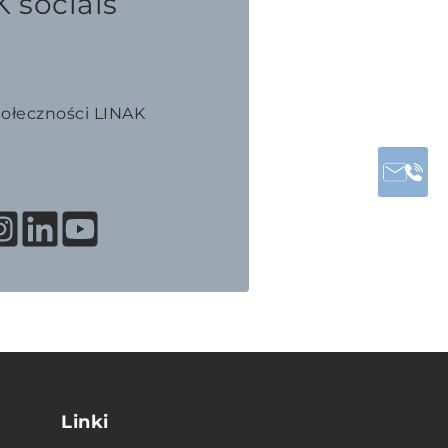
 socials
połeczności LINAK
Linki