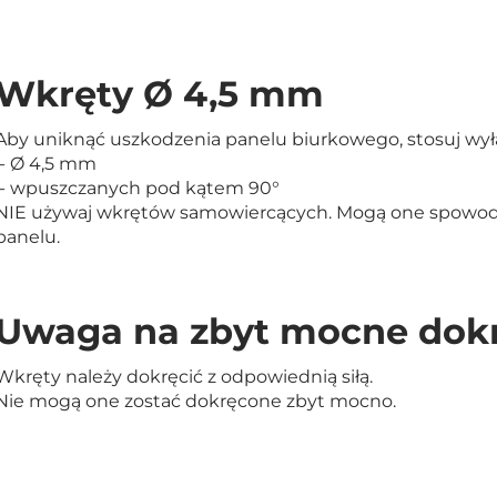
Wkręty Ø 4,5 mm
Aby uniknąć uszkodzenia panelu biurkowego, stosuj wy
- Ø 4,5 mm
- wpuszczanych pod kątem 90°
NIE używaj wkrętów samowiercących. Mogą one spowo
panelu.
Uwaga na zbyt mocne dok
Wkręty należy dokręcić z odpowiednią siłą.
Nie mogą one zostać dokręcone zbyt mocno.