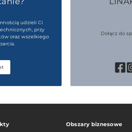
tanie?
LINAK
mnością udzieli Ci
echnicznych, przy
Dołącz do s
któw oraz wszelkiego
arcia.
kt
kty
Obszary biznesowe