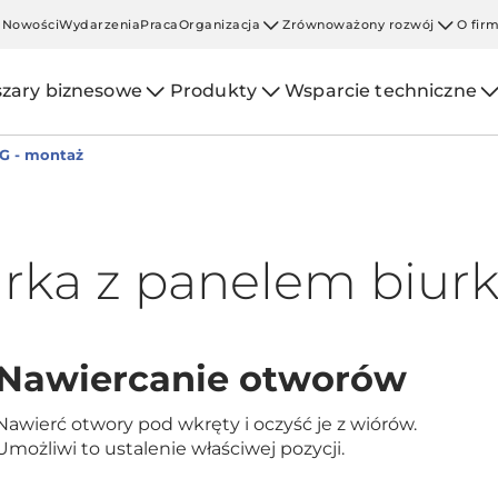
Nowości
Wydarzenia
Praca
Organizacja
Zrównoważony rozwój
O fir
zary biznesowe
Produkty
Wsparcie techniczne
G - montaż
urka z panelem biu
Nawiercanie otworów
Nawierć otwory pod wkręty i oczyść je z wiórów.
Umożliwi to ustalenie właściwej pozycji.