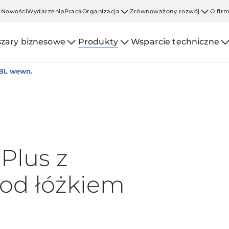
Nowości
Wydarzenia
Praca
Organizacja
Zrównoważony rozwój
O fir
zary biznesowe
Produkty
Wsparcie techniczne
BL wewn.
Plus z
od łóżkiem