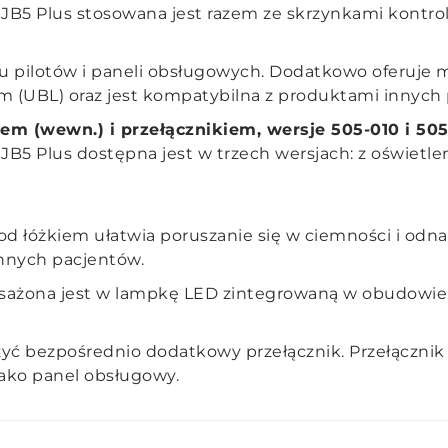
B5 Plus stosowana jest razem ze skrzynkami kontro
u pilotów i paneli obsługowych. Dodatkowo oferuje m
m (UBL) oraz jest kompatybilna z produktami innych
iem (wewn.) i
przełącznik
iem, wersje 505-010 i 50
B5 Plus dostępna jest w trzech wersjach: z oświetl
d łóżkiem ułatwia poruszanie się w ciemności i odnal
innych pacjentów.
sażona jest w lampkę LED zintegrowaną w obudowie, 
yć bezpośrednio dodatkowy przełącznik. Przełączni
jako panel obsługowy.