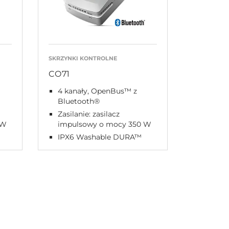
SKRZYNKI KONTROLNE
CO71
4 kanały, OpenBus™ z
Bluetooth®
Zasilanie: zasilacz
 W
impulsowy o mocy 350 W
IPX6 Washable DURA™