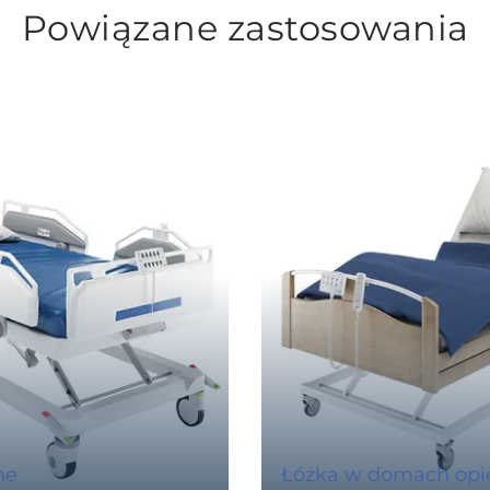
Powiązane zastosowania
ne
Łóżka w domach opi