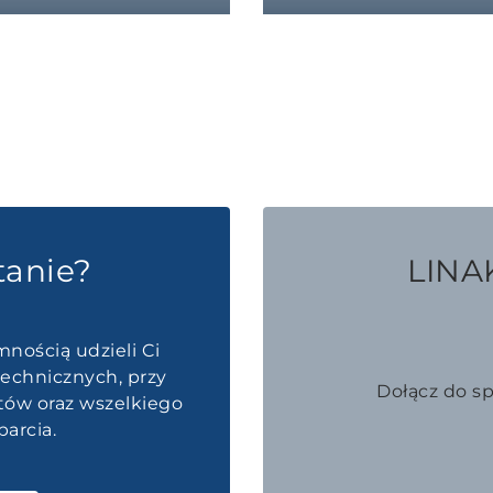
tanie?
LINAK
mnością udzieli Ci
echnicznych, przy
Dołącz do s
któw oraz wszelkiego
arcia.