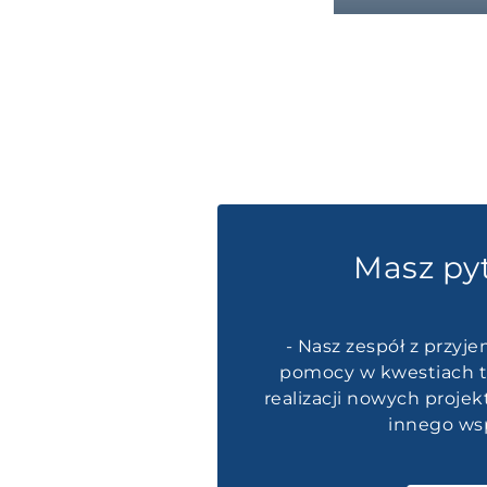
Masz py
- Nasz zespół z przyje
pomocy w kwestiach t
realizacji nowych proje
innego wsp