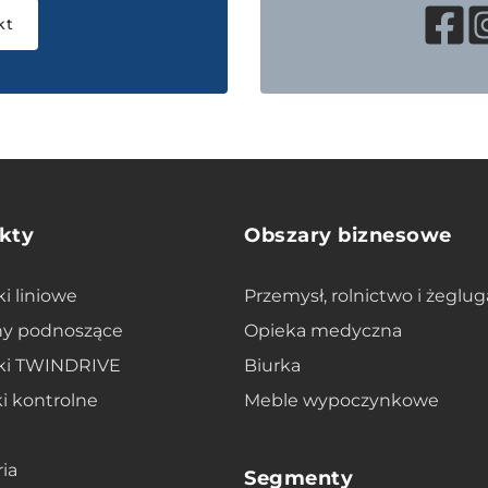
kt
kty
Obszary biznesowe
ki liniowe
Przemysł, rolnictwo i żeglug
y podnoszące
Opieka medyczna
iki TWINDRIVE
Biurka
i kontrolne
Meble wypoczynkowe
ia
Segmenty