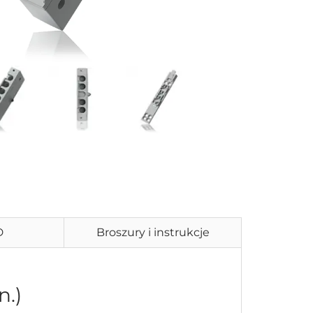
D
Broszury i instrukcje
n.)