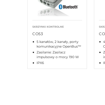
SKRZYNKI KONTROLNE
SKR
CO53
CO
5 kanałów, 2 kanały, porty
4
komunikacyjne OpenBus™
Zasilanie: Zasilacz
Z
impulsowy o mocy 190 W
IPX6