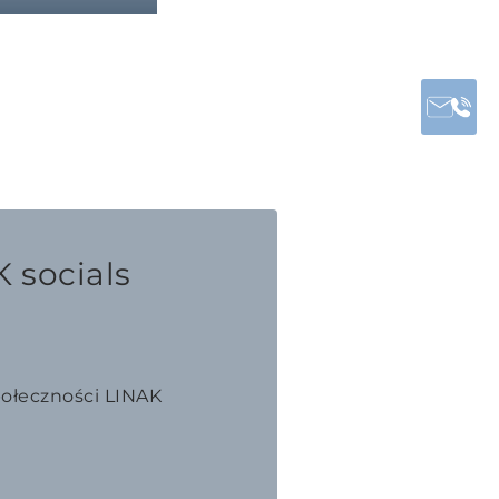
 socials
połeczności LINAK