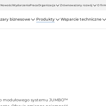
Nowości
Wydarzenia
Praca
Organizacja
Zrównoważony rozwój
O fir
zary biznesowe
Produkty
Wsparcie techniczne
 do modułowego systemu JUMBO™