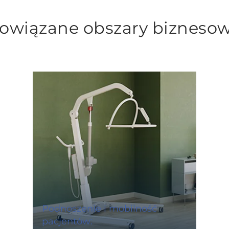
owiązane obszary bizneso
Podnoszenie i mobilność
pacjentów: