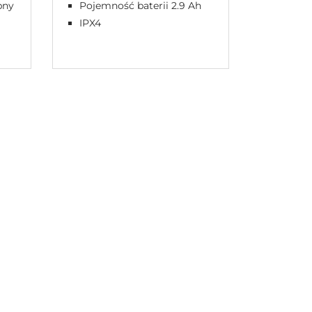
CBJ H
pny
Pojemność baterii 2.9 Ah
Zasilac
IPX4
impul
IP40