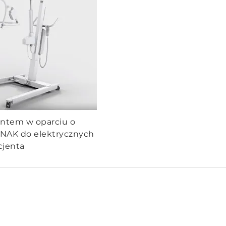
entem w oparciu o
INAK do elektrycznych
cjenta