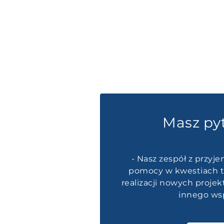
Masz py
- Nasz zespół z przyje
pomocy w kwestiach t
realizacji nowych proje
innego wsp