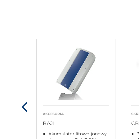
AKCESORIA
SKR
BAJL
CB
Akumulator litowo-jonowy
3