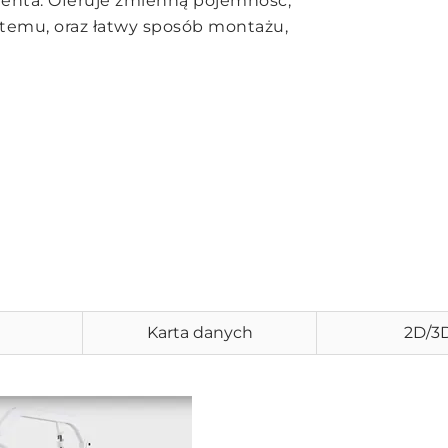
enta. Oferuje zmienną pojemność,
stemu, oraz łatwy sposób montażu,
Karta danych
2D/3