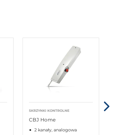
SKRZYNKI KONTROLNE
AKCESORIA
CBJ Home
CH01 dr
2 kanały, analogowa
Ładowa