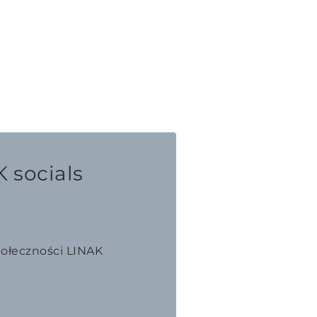
 socials
połeczności LINAK