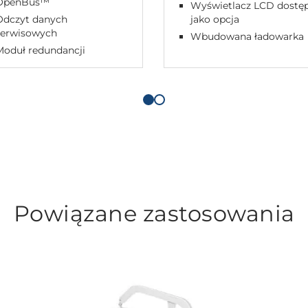
OpenBus™
Wyświetlacz LCD dostę
Odczyt danych
jako opcja
serwisowych
Wbudowana ładowarka
Moduł redundancji
Powiązane zastosowania