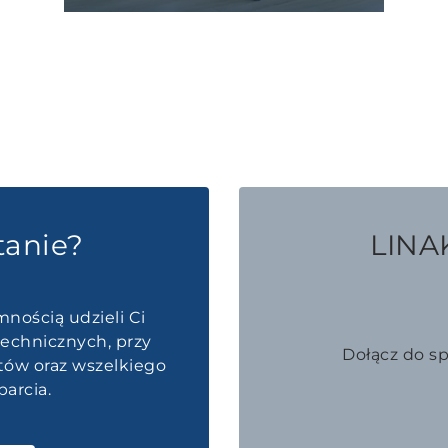
tanie?
LINAK
mnością udzieli Ci
echnicznych, przy
Dołącz do s
któw oraz wszelkiego
arcia.