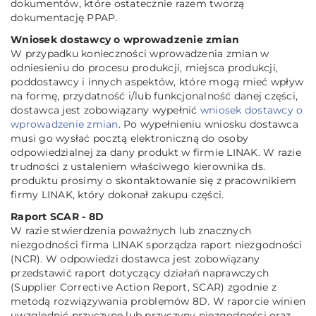
dokumentów, które ostatecznie razem tworzą
dokumentację PPAP.
Wniosek dostawcy o wprowadzenie zmian
W przypadku konieczności wprowadzenia zmian w
odniesieniu do procesu produkcji, miejsca produkcji,
poddostawcy i innych aspektów, które mogą mieć wpływ
na formę, przydatność i/lub funkcjonalność danej części,
dostawca jest zobowiązany wypełnić
wniosek dostawcy o
wprowadzenie zmian
. Po wypełnieniu wniosku dostawca
musi go wysłać pocztą elektroniczną do osoby
odpowiedzialnej za dany produkt w firmie LINAK. W razie
trudności z ustaleniem właściwego kierownika ds.
produktu prosimy o skontaktowanie się z pracownikiem
firmy LINAK, który dokonał zakupu części.
Raport SCAR - 8D
W razie stwierdzenia poważnych lub znacznych
niezgodności firma LINAK sporządza raport niezgodności
(NCR). W odpowiedzi dostawca jest zobowiązany
przedstawić raport dotyczący działań naprawczych
(Supplier Corrective Action Report, SCAR) zgodnie z
metodą rozwiązywania problemów 8D. W raporcie winien
uwzględnić przyczynę lub przyczyny niezgodności oraz