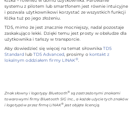
łóżka – również w domu użytkownika. Parowanie
systemu z pilotem lub smartfonem jest równie intuicyjne
i pozwala użytkownikowi korzystać ze wszystkich funkcji
łóżka tuż po jego złożeniu.
TD5, mimo że jest znacznie mocniejszy, nadal pozostaje
zaskakująco lekki. Dzięki temu jest prosty w obsłudze dla
użytkownika i tańszy w transporcie.
Aby dowiedzieć się więcej na temat siłownika
TD5
Standard
lub
TD5 Advanced
, prosimy o
kontakt z
®
lokalnym oddziałem firmy LINAK
.
®
Znak słowny i logotypy Bluetooth
są zastrzeżonymi znakami
towarowymi firmy Bluetooth SIG Inc., a każde użycie tych znaków
®
i logotypów przez firmę LINAK
jest objęte licencją.