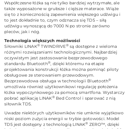
Współczesne łóżka są nie tylko bardziej wytrzymałe, ale
także wyposażone w grubsze i cięższe materace. Wiąże
się to z koniecznością zapewnienia większego udźwigu i
to jest dokładnie to, czym odznacza się TD5 – siłą
udźwigu wynoszącą do 7000 N po stronie zarówno
pleców, jak i nóg.
Technologia większych możliwości
®
®
Siłowniki LINAK
TWINDRIVE
są dostępne z wieloma
różnymi rozwiązaniami technologicznymi. Najbardziej
oczywistym jest zastosowanie bezprzewodowego
®
standardu Bluetooth
, dzięki któremu na etapie
projektowania konstrukcji łóżka można pominąć piloty
obsługowe ze sterowaniem przewodowym.
®
Bezprzewodowa obsługa w technologii Bluetooth
umożliwia również użytkownikowi regulację położenia
łóżka wypoczynkowego za pomocą smartfona. Wystarczy
®
pobrać aplikację LINAK
Bed Control i sparować z nią
siłownik TD5.
Uwadze niektórych użytkowników nie umknie wyjątkowo
niski poziom zużycia energii w trybie gotowości. Model
®
TD5 jest dostępny z technologią LINAK
ZERO™, dzięki