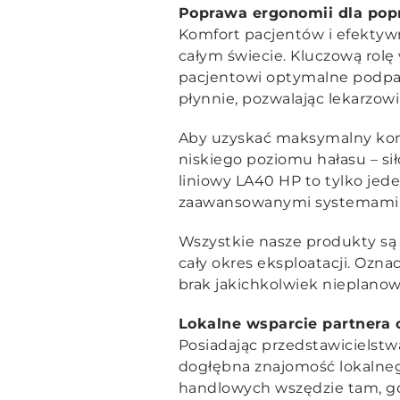
Poprawa ergonomii dla pop
Komfort pacjentów i efektywno
całym świecie. Kluczową rolę
pacjentowi optymalne podparc
płynnie, pozwalając lekarzowi
Aby uzyskać maksymalny komf
niskiego poziomu hałasu – si
liniowy LA40 HP to tylko jede
zaawansowanymi systemami s
Wszystkie nasze produkty są 
cały okres eksploatacji. Ozn
brak jakichkolwiek nieplano
Lokalne wsparcie partnera 
Posiadając przedstawicielstwa
dogłębna znajomość lokalneg
handlowych wszędzie tam, gd