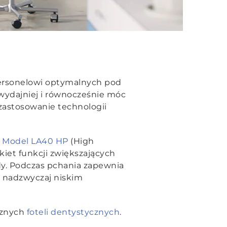
ersonelowi optymalnych pod
wydajniej i równocześnie móc
zastosowanie technologii
.
Model LA40 HP
(High
kiet funkcji zwiększających
y. Podczas pchania zapewnia
ę nadzwyczaj niskim
cznych
foteli dentystycznych
.