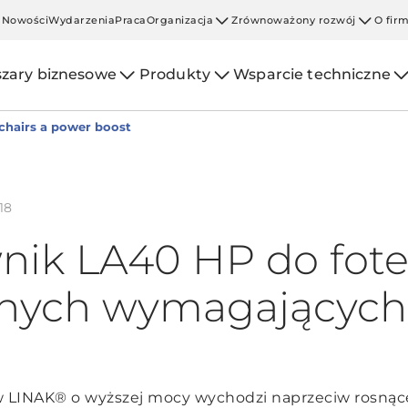
Nowości
Wydarzenia
Praca
Organizacja
Zrównoważony rozwój
O fir
zary biznesowe
Produkty
Wsparcie techniczne
chairs a power boost
18
nik LA40 HP do fote
nych wymagających 
w LINAK® o wyższej mocy wychodzi naprzeciw rosną