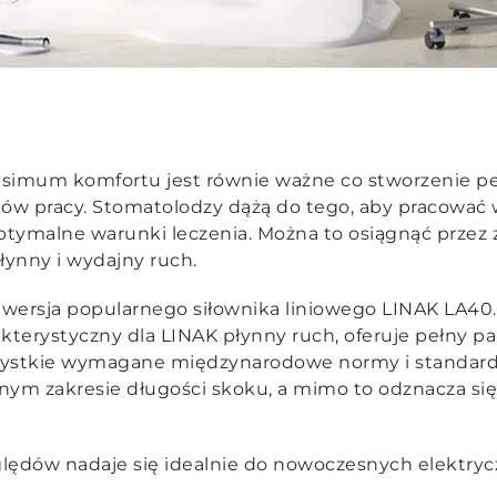
simum komfortu jest równie ważne co stworzenie p
 pracy. Stomatolodzy dążą do tego, aby pracować 
ymalne warunki leczenia. Można to osiągnąć przez 
ynny i wydajny ruch.
a wersja popularnego siłownika liniowego LINAK LA40
terystyczny dla LINAK płynny ruch, oferuje pełny pa
szystkie wymagane międzynarodowe normy i standard
nym zakresie długości skoku, a mimo to odznacza si
ględów nadaje się idealnie do nowoczesnych elektry