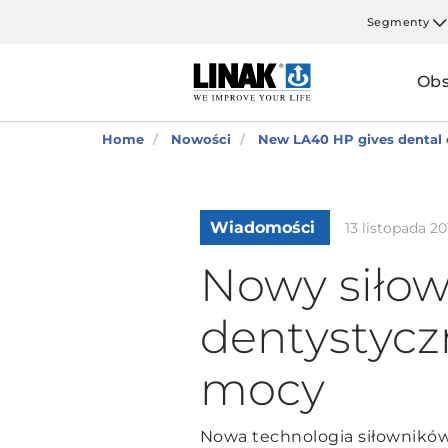
Segmenty
Obs
Home
Nowości
New LA40 HP gives dental 
Wiadomości
13 listopada 20
Nowy siłow
dentystycz
mocy
Nowa technologia siłownikó