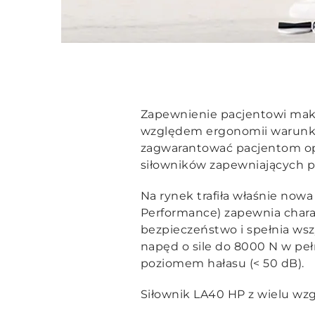
Zapewnienie pacjentowi mak
względem ergonomii warunków
zagwarantować pacjentom opt
siłowników zapewniających pł
Na rynek trafiła właśnie now
Performance) zapewnia charak
bezpieczeństwo i spełnia w
napęd o sile do 8000 N w peł
poziomem hałasu (< 50 dB).
Siłownik LA40 HP z wielu wz