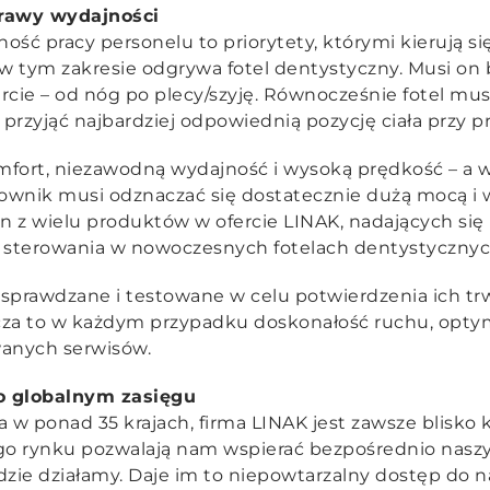
rawy wydajności
ść pracy personelu to priorytety, którymi kierują si
 w tym zakresie odgrywa fotel dentystyczny. Musi on 
ie – od nóg po plecy/szyję. Równocześnie fotel musi
 przyjąć najbardziej odpowiednią pozycję ciała przy p
ort, niezawodną wydajność i wysoką prędkość – a w
łownik musi odznaczać się dostatecznie dużą mocą i 
n z wielu produktów w ofercie LINAK, nadających się i
terowania w nowoczesnych fotelach dentystycznyc
sprawdzane i testowane w celu potwierdzenia ich trw
acza to w każdym przypadku doskonałość ruchu, optym
wanych serwisów.
o globalnym zasięgu
 w ponad 35 krajach, firma LINAK jest zawsze blisko k
o rynku pozwalają nam wspierać bezpośrednio naszy
zie działamy. Daje im to niepowtarzalny dostęp do n